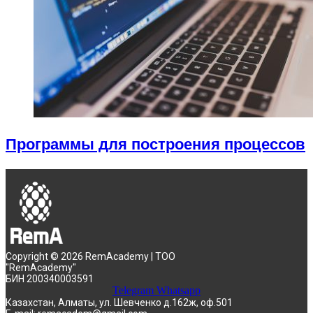
Программы для построения процессов
Copyright © 2026 RemAcademy | ТОО
"RemAcademy"
БИН 200340003591
Telegram
Whatsapp
Казахстан, Алматы, ул. Шевченко д.162ж, оф.501